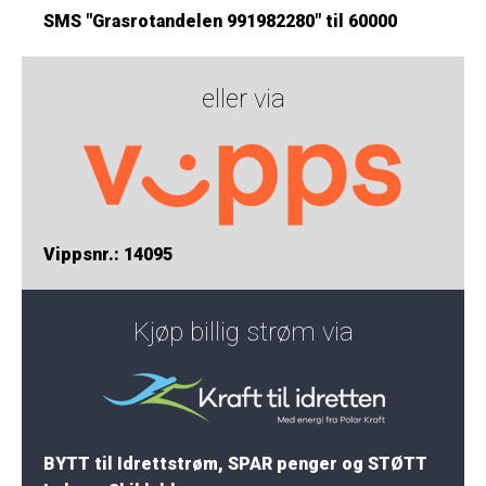
SMS "Grasrotandelen 991982280" til 60000
eller via
Vippsnr.: 14095
Kjøp billig strøm via
BYTT til Idrettstrøm, SPAR penger og STØTT