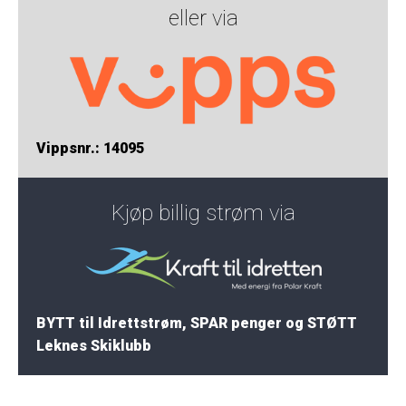
eller via
Vippsnr.: 14095
Kjøp billig strøm via
BYTT til Idrettstrøm, SPAR penger og STØTT
Leknes Skiklubb