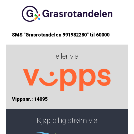
SMS "Grasrotandelen 991982280" til 60000
eller via
Vippsnr.: 14095
Kjøp billig strøm via