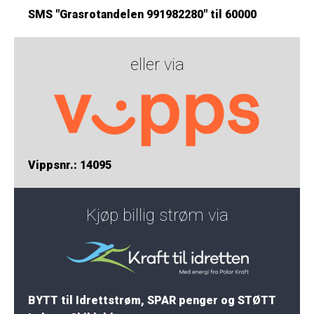
SMS "Grasrotandelen 991982280" til 60000
eller via
Vippsnr.: 14095
Kjøp billig strøm via
BYTT til Idrettstrøm, SPAR penger og STØTT