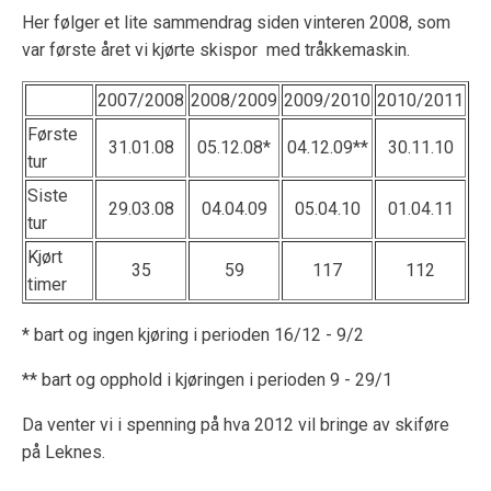
Her følger et lite sammendrag siden vinteren 2008, som
var første året vi kjørte skispor med tråkkemaskin.
2007/2008
2008/2009
2009/2010
2010/2011
Første
31.01.08
05.12.08*
04.12.09**
30.11.10
tur
Siste
29.03.08
04.04.09
05.04.10
01.04.11
tur
Kjørt
35
59
117
112
timer
* bart og ingen kjøring i perioden 16/12 - 9/2
** bart og opphold i kjøringen i perioden 9 - 29/1
Da venter vi i spenning på hva 2012 vil bringe av skiføre
på Leknes.