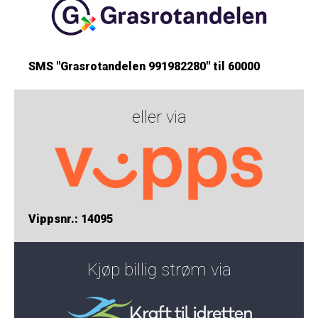
SMS "Grasrotandelen 991982280" til 60000
eller via
Vippsnr.: 14095
Kjøp billig strøm via