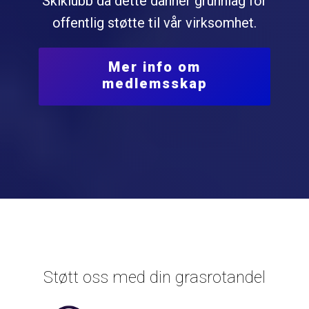
Skiklubb da dette danner grunnlag for
offentlig støtte til vår virksomhet.
Mer info om
medlemsskap
Støtt oss med din grasrotandel