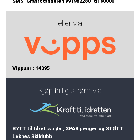
SMS "Grasrotandelen 991982280" til 60000
eller via
Vippsnr.: 14095
Kjøp billig strøm via
BYTT til Idrettstrøm, SPAR penger og STØTT
Leknes Skiklubb