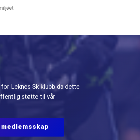
miljøet
for Leknes Skiklubb da dette
fentlig støtte til vår
m medlemsskap