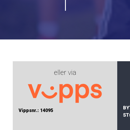
eller via
BY
Vippsnr.: 14095
ST