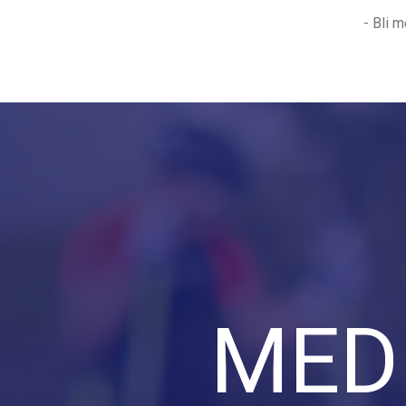
- Bli 
MED