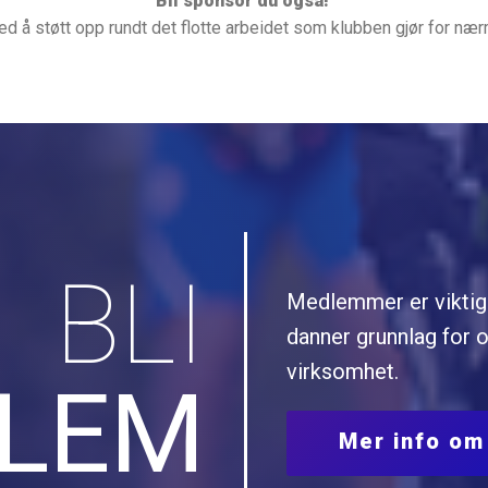
Bli sponsor du også!
med å støtt opp rundt det flotte arbeidet som klubben gjør for nær
BLI
Medlemmer er viktig 
danner grunnlag for of
virksomhet.
LEM
Mer info o