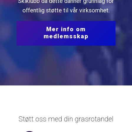
Skiklubb da dette danner grunnlag for
offentlig støtte til vår virksomhet.
Mer info om
medlemsskap
Støtt oss med din grasrotandel