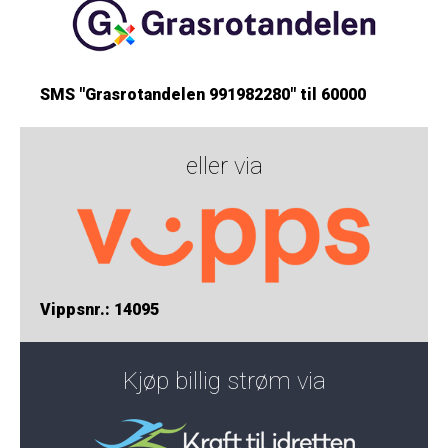
SMS "Grasrotandelen 991982280" til 60000
eller via
Vippsnr.: 14095
Kjøp billig strøm via