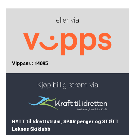
eller via
Vippsnr.: 14095
Kjøp billig strøm via
BYTT til Idrettstrøm, SPAR penger og STØTT
Leknes Skiklubb